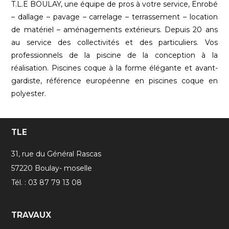
T.L.E BOULAY, une équipe de pros à votre service, Enrobé
– dallage – pavage – carrelage – terrassement – location
de matériel – aménagements extérieurs. Depuis 20 ans
au service des collectivités et des particuliers. Vos
professionnels de la piscine de la conception à la
réalisation. Piscines coque à la forme élégante et avant-
gardiste, référence européenne en piscines coque en
polyester.
TLE
31, rue du Général Rascas
57220 Boulay- moselle
Tél. : 03 87 79 13 08
TRAVAUX