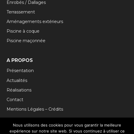
Enrobés / Dallages
Terrassement
Aménagements extérieurs
Piscine à coque
Piscine maçonnée
A PROPOS
Présentation
Actualités
Réalisations
Contact
Mentions Légales – Crédits
Nous utilisons des cookies pour vous garantir la meilleure
2020 T.L.E BOULAY - SARL au capital de 5000 € - SIRET :
expérience sur notre site web. Si vous continuez à utiliser ce
81913606000020 –
Création et programmation de sites internet :